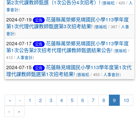
第2次代課教師甄選（1次公告分4次招考）!
(
張裕松
/ 420 /
人
事會計
)
2024-07-19
花蓮縣萬榮鄉見晴國民小學113學年度
公告
第1次代理代課教師甄選第3次招考結果!
(
張裕松
/ 367 /
人事
會計
)
2024-07-17
花蓮縣萬榮鄉見晴國民小學113學年度
公告
第1次公告第2次招考代理代課教師甄選結果公告!
(
張裕松
/
412 /
人事會計
)
2024-07-15
花蓮縣見晴國民小學113學年度第1次代
公告
理代課教師甄選第1次招考結果!
(
張裕松
/ 453 /
人事會計
)
第一頁
上一頁
(目前頁次)
«
‹
1
2
3
4
5
6
7
8
9
10
下一頁
最後頁
›
»